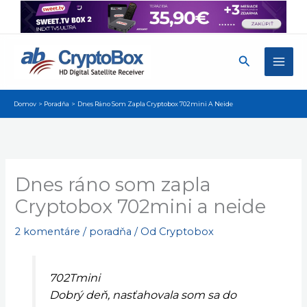
Preskočiť
na
obsah
Hľadať
Domov
Poradňa
Dnes Ráno Som Zapla Cryptobox 702mini A Neide
Dnes ráno som zapla
Cryptobox 702mini a neide
2 komentáre
/
poradňa
/ Od
Cryptobox
702Tmini
Dobrý deň, nasťahovala som sa do