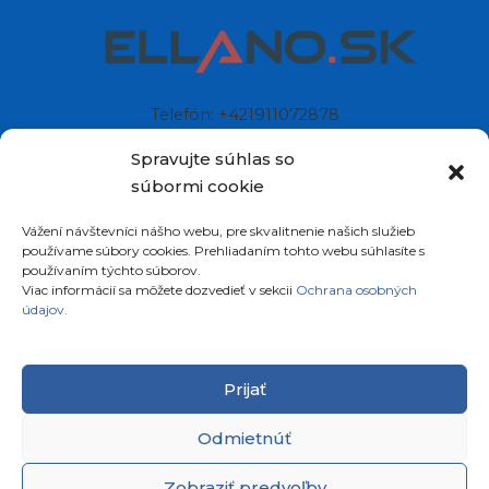
Telefón: +421911072878
Mobil: +421908072878
Spravujte súhlas so
súbormi cookie
Ellano s.r.o.
Vážení návštevníci nášho webu, pre skvalitnenie našich služieb
Sídlo: Štiavnička 211/49
používame súbory cookies. Prehliadaním tohto webu súhlasíte s
97681 Podbrezová
používaním týchto súborov.
Slovenská republika
Viac informácií sa môžete dozvedieť v sekcii
Ochrana osobných
údajov.
Prijať
Odmietnúť
Copyright © 2026
satelity.ellano.sk
All rights
Zobraziť predvoľby