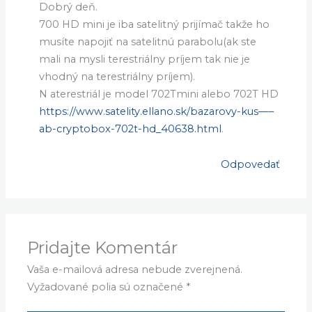
Dobrý deň.
700 HD mini je iba satelitný prijímač takže ho
musíte napojiť na satelitnú parabolu(ak ste
mali na mysli terestriálny príjem tak nie je
vhodný na terestriálny príjem).
N aterestriál je model 702Tmini alebo 702T HD
https://www.satelity.ellano.sk/bazarovy-kus—–
ab-cryptobox-702t-hd_40638.html
.
Odpovedať
Pridajte Komentár
Vaša e-mailová adresa nebude zverejnená.
Vyžadované polia sú označené
*