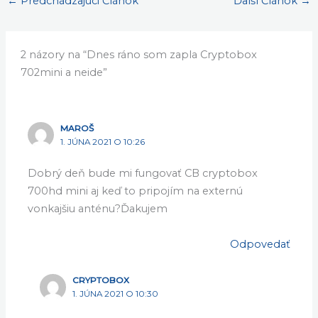
←
Predchádzajúci Článok
Ďalší Článok
→
2 názory na “Dnes ráno som zapla Cryptobox
702mini a neide”
MAROŠ
1. JÚNA 2021 O 10:26
Dobrý deň bude mi fungovať CB cryptobox
700hd mini aj keď to pripojím na externú
vonkajšiu anténu?Ďakujem
Odpovedať
CRYPTOBOX
1. JÚNA 2021 O 10:30