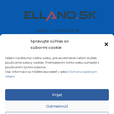
Telefón: +421911072878
Mobil: +421908072878
Spravujte súhlas so
súbormi cookie
Ellano s.r.o.
Vážení návštevníci nášho webu, pre skvalitnenie našich služieb
Sídlo: Štiavnička 211/49
používame súbory cookies. Prehliadaním tohto webu súhlasíte s
97681 Podbrezová
používaním týchto súborov.
Slovenská republika
Viac informácií sa môžete dozvedieť v sekcii
Ochrana osobných
údajov.
Prijať
Odmietnúť
Copyright © 2026
satelity.ellano.sk
All rights