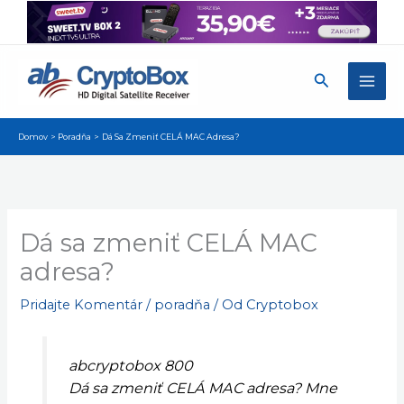
Preskočiť
na
obsah
Hľadať
Domov
Poradňa
Dá Sa Zmeniť CELÁ MAC Adresa?
Dá sa zmeniť CELÁ MAC
adresa?
Pridajte Komentár
/
poradňa
/ Od
Cryptobox
abcryptobox 800
Dá sa zmeniť CELÁ MAC adresa? Mne