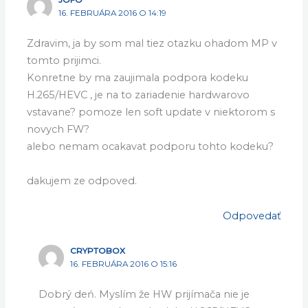
3 názory na “Dá sa aktualizovať videoprehravač?”
JOFO
16. FEBRUÁRA 2016 O 14:19
Zdravim, ja by som mal tiez otazku ohadom MP v
tomto prijimci.
Konretne by ma zaujimala podpora kodeku
H.265/HEVC , je na to zariadenie hardwarovo
vstavane? pomoze len soft update v niektorom s
novych FW?
alebo nemam ocakavat podporu tohto kodeku?
dakujem ze odpoved.
Odpovedať