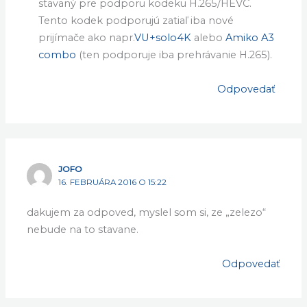
CRYPTOBOX
16. FEBRUÁRA 2016 O 15:16
Dobrý deń. Myslím že HW prijímača nie je
stavaný pre podporu kodeku H.265/HEVC.
Tento kodek podporujú zatiaľ iba nové
prijímače ako napr.
VU+solo4K
alebo
Amiko A3
combo
(ten podporuje iba prehrávanie H.265).
Odpovedať
JOFO
16. FEBRUÁRA 2016 O 15:22
dakujem za odpoved, myslel som si, ze „zelezo“