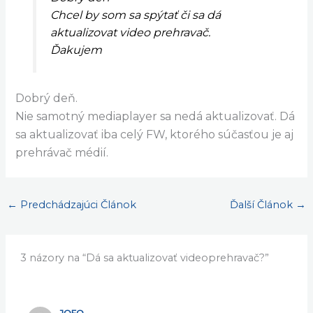
3 komentáre
/
poradňa
/ Od
Cryptobox
Dá sa aktualizovať videoprehravač?
Dobrý deň
Chcel by som sa spýtať či sa dá
aktualizovat video prehravač.
Ďakujem
Dobrý deň.
Nie samotný mediaplayer sa nedá aktualizovať. Dá
sa aktualizovať iba celý FW, ktorého súčasťou je aj
prehrávač médií.
←
Predchádzajúci Článok
Ďalší Článok
→