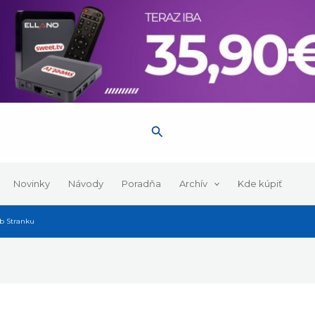
Hľadať
Novinky
Návody
Poradňa
Archív
Kde kúpiť
b Stranku