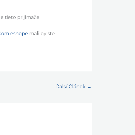
e tieto prijímače
šom eshope
mali by ste
Ďalší Článok
→