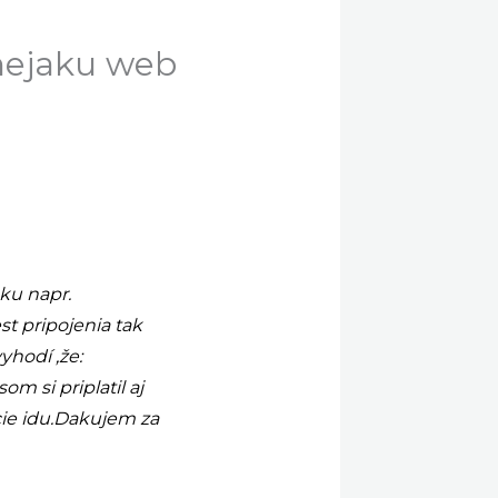
 nejaku web
ku napr.
t pripojenia tak
yhodí ,že:
m si priplatil aj
kcie idu.Dakujem za