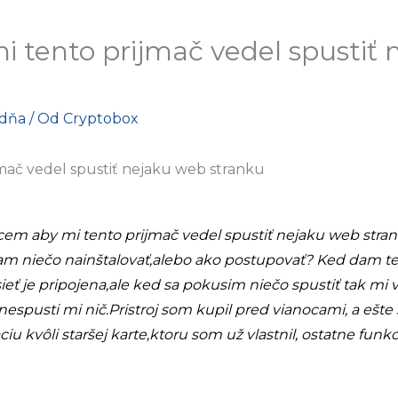
 tento prijmač vedel spustiť
adňa
/ Od
Cryptobox
mač vedel spustiť nejaku web stranku
em aby mi tento prijmač vedel spustiť nejaku web stran
am niečo nainštalovať,alebo ako postupovať? Ked dam tes
ieť je pripojena,ale ked sa pokusim niečo spustiť tak mi v
spusti mi nič.Pristroj som kupil pred vianocami, a ešte so
iu kvôli staršej karte,ktoru som už vlastnil, ostatne fun