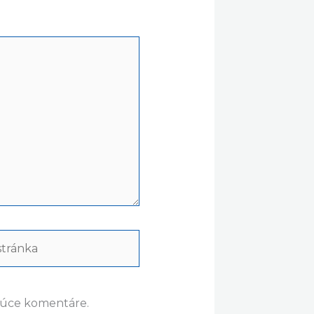
ránka
dúce komentáre.