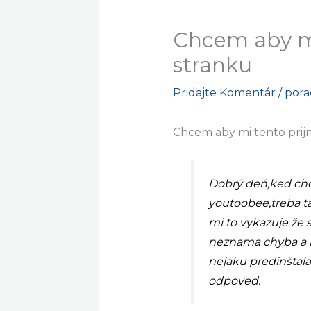
Chcem aby mi
stranku
Pridajte Komentár
/
por
Chcem aby mi tento prij
Dobrý deň,ked chc
youtoobee,treba t
mi to vykazuje že s
neznama chyba a ne
nejaku predinštalac
odpoved.