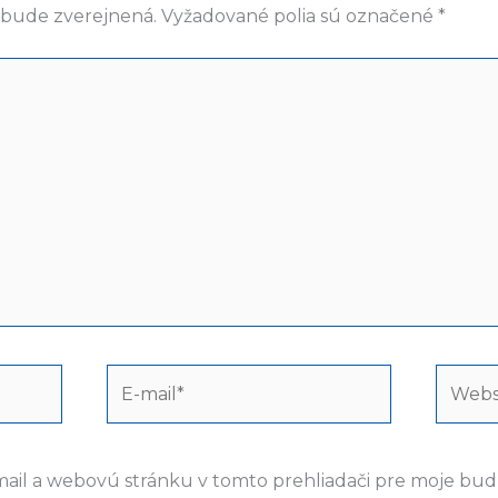
ebude zverejnená.
Vyžadované polia sú označené
*
E-
Webst
mail*
mail a webovú stránku v tomto prehliadači pre moje bu