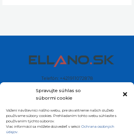
Telefón: +421911072878
Mobil: +421908072878
Spravujte súhlas so
súbormi cookie
Ellano s.r.o.
Vážení návštevníci nášho webu, pre skvalitnenie našich služieb
Sídlo: Štiavnička 211/49
používame súbory cookies. Prehliadaním tohto webu súhlasíte s
97681 Podbrezová
používaním týchto súborov.
Slovenská republika
Viac informácií sa môžete dozvedieť v sekcii
Ochrana osobných
údajov.