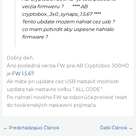
verzia firmweru ? **** AB
cryptobox_3x0_synaps_1.5.67 ****
Tento ubdate mozem nahrat cez usb ?
co mam potvrdit aby uspesne nahralo
firmware ?
Dobrý deň.
Áno posledná verzia FW pre AB Cryptobox 300HD
je
FW 1.5.67
.
Ak máte pri update cez USB nastaviť možnosti
update tak nastavte voľbu “ ALL CODE“.
Po nahratí nového FW sa odporúča previesť reset
do továrenských nastavení prijímača.
←
Predchádzajúci Článok
Ďalší Článok
→