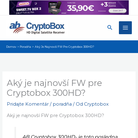
Preskočiť
na
obsah
Hľadať
Domov
Poradňa
Aký Je Najnovší FW Pre Cryptobox 300HD?
Aký je najnovší FW pre
Cryptobox 300HD?
Pridajte Komentár
/
poradňa
/ Od
Cryptobox
Aký je najnovší FW pre Cryptobox 300HD?
AB Cryptobox 300HD- je toto posledna