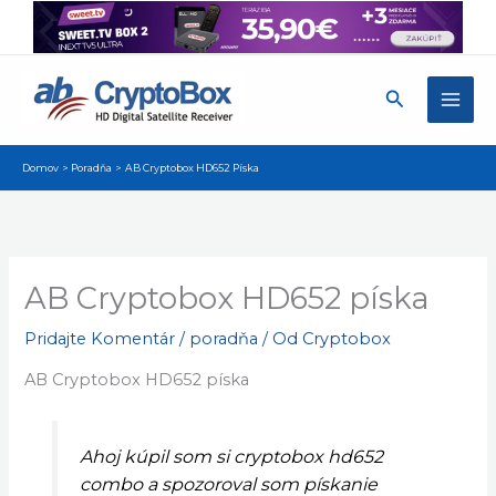
Preskočiť
na
obsah
Hľadať
Domov
Poradňa
AB Cryptobox HD652 Píska
AB Cryptobox HD652 píska
Pridajte Komentár
/
poradňa
/ Od
Cryptobox
AB Cryptobox HD652 píska
Ahoj kúpil som si cryptobox hd652
combo a spozoroval som pískanie