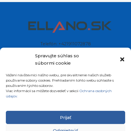
Telefón: +421911072878
Mobil: +421908072878
Spravujte súhlas so
súbormi cookie
Ellano s.r.o.
Vážení návštevníci nášho webu, pre skvalitnenie našich služieb
Sídlo: Štiavnička 211/49
používame súbory cookies. Prehliadaním tohto webu súhlasíte s
97681 Podbrezová
používaním týchto súborov.
Slovenská republika
Viac informácií sa môžete dozvedieť v sekcii
Ochrana osobných
údajov.
Prijať
Odmietnúť