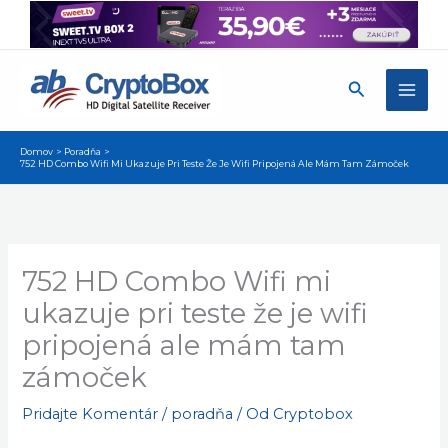
Preskočiť
na
obsah
Hľadať
Domov
Poradňa
752 HD Combo Wifi Mi Ukazuje Pri Teste Že Je Wifi Pripojená Ale Mám Tam Zámoček
752 HD Combo Wifi mi
ukazuje pri teste že je wifi
pripojená ale mám tam
zámoček
Pridajte Komentár
/
poradňa
/ Od
Cryptobox