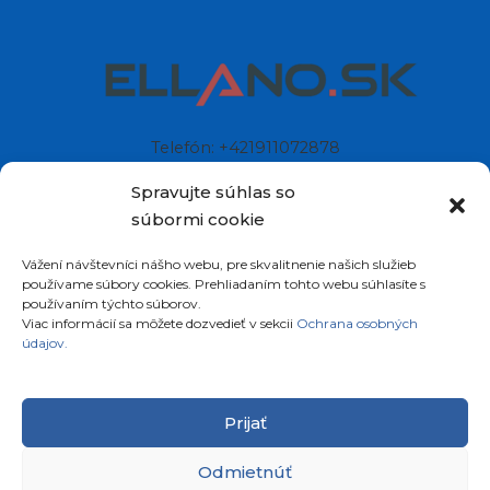
Telefón: +421911072878
Mobil: +421908072878
Spravujte súhlas so
súbormi cookie
Ellano s.r.o.
Vážení návštevníci nášho webu, pre skvalitnenie našich služieb
Sídlo: Štiavnička 211/49
používame súbory cookies. Prehliadaním tohto webu súhlasíte s
97681 Podbrezová
používaním týchto súborov.
Slovenská republika
Viac informácií sa môžete dozvedieť v sekcii
Ochrana osobných
údajov.
Prijať
Odmietnúť