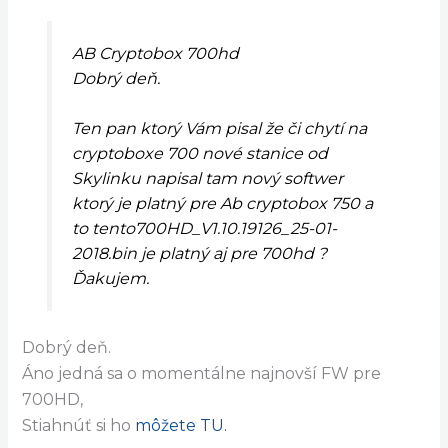
AB Cryptobox 700hd
Dobrý deň.
Ten pan ktorý Vám pisal že či chytí na
cryptoboxe 700 nové stanice od
Skylinku napisal tam nový softwer
ktorý je platný pre Ab cryptobox 750 a
to tento700HD_V1.10.19126_25-01-
2018.bin je platný aj pre 700hd ?
Ďakujem.
Dobrý deň.
Áno jedná sa o momentálne najnovší FW pre
700HD,
Stiahnúť si ho
môžete TU.