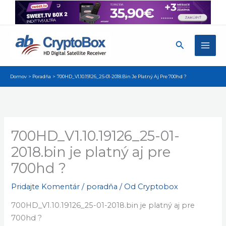
Preskočiť
na
obsah
Hľadať
Domov
Poradňa
700HD_V1.10.19126_25-01-2018.bin Je Platný Aj Pre 700hd ?
700HD_V1.10.19126_25-01-
2018.bin je platný aj pre
700hd ?
Pridajte Komentár
/
poradňa
/ Od
Cryptobox
700HD_V1.10.19126_25-01-2018.bin je platný aj pre
700hd ?