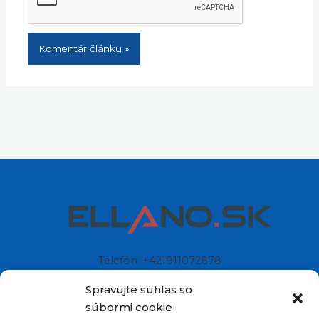
Telefón: +421911072878
Mobil: +421908072878
Spravujte súhlas so
súbormi cookie